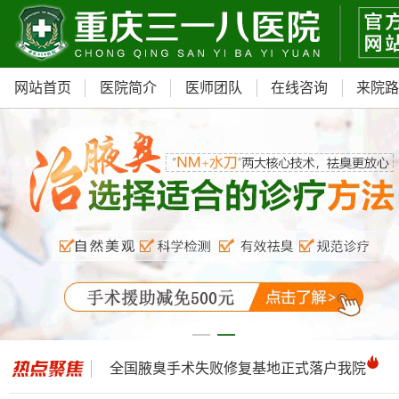
网站首页
医院简介
医师团队
在线咨询
来院
我院重磅引进ST内窥镜汗腺检查仪
青少年门诊，预约可享
500元减免
全国腋臭手术失败修复基地正式落户我院