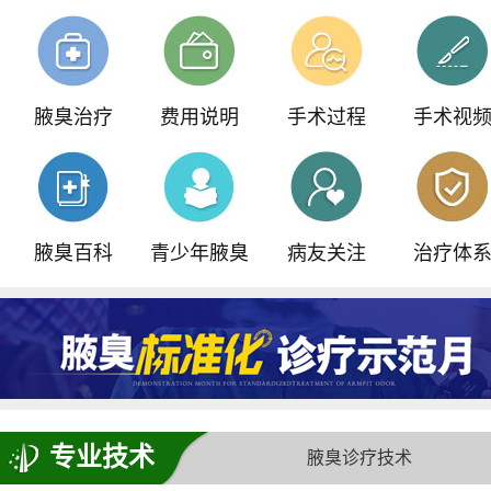
我院重磅引进ST内窥镜汗腺检查仪
青少年门诊，预约可享
500元减免
腋臭治疗
费用说明
手术过程
手术视
全国腋臭手术失败修复基地正式落户我院
腋臭百科
青少年腋臭
病友关注
治疗体
专业技术
腋臭诊疗技术