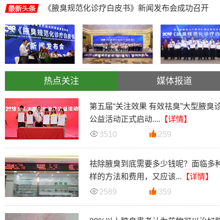
《腋臭规范化诊疗白皮书》新闻发布会成功召开
热点关注
媒体报道
第五届“关注效果 有效祛臭”大型腋臭
公益活动正式启动....
【详情】
3510
259
祛除腋臭到底需要多少钱呢？面临多
样的方法和费用，又应该...
【详情】
2589
359