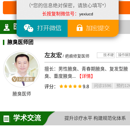
（*您的信息绝对保密，请放心填写*）
治腋臭，就选重庆三一八医院
长按复制微信号：
yexiucd
医师团队
医生团队 专研腋臭诊疗
腋臭医师团
左友宏
技术硬
操作娴
/ 疤痕修复医师
擅长：男性腋臭、青春期腋臭、复发型腋
臭、重度腋臭...
【详情】
问诊1596
预约12
评分：
9.8
腋臭医师
学术交流
提升诊疗水平 构建规范化体系