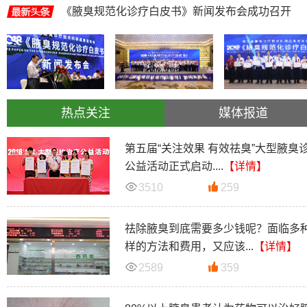
《腋臭规范化诊疗白皮书》新闻发布会成功召开
热点关注
媒体报道
第五届“关注效果 有效祛臭”大型腋臭
公益活动正式启动....
【详情】
3510
259
祛除腋臭到底需要多少钱呢？面临多
样的方法和费用，又应该...
【详情】
2589
359