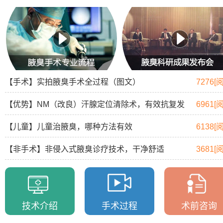
【手术】实拍腋臭手术全过程（图文）
7276[
【优势】NM（改良）汗腺定位清除术，有效抗复发
6961[
【儿童】儿童治腋臭，哪种方法有效
6138[
【非手术】非侵入式腋臭诊疗技术，干净舒适
3681[
技术介绍
手术过程
术前咨询