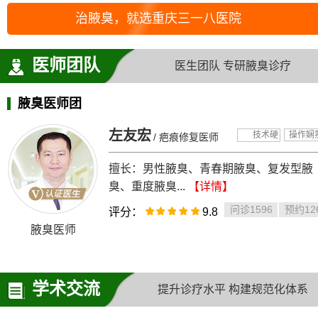
治腋臭，就选重庆三一八医院
医师团队
医生团队 专研腋臭诊疗
腋臭医师团
左友宏
技术硬
操作娴
/ 疤痕修复医师
擅长：男性腋臭、青春期腋臭、复发型腋
臭、重度腋臭...
【详情】
问诊1596
预约12
评分：
9.8
腋臭医师
学术交流
提升诊疗水平 构建规范化体系