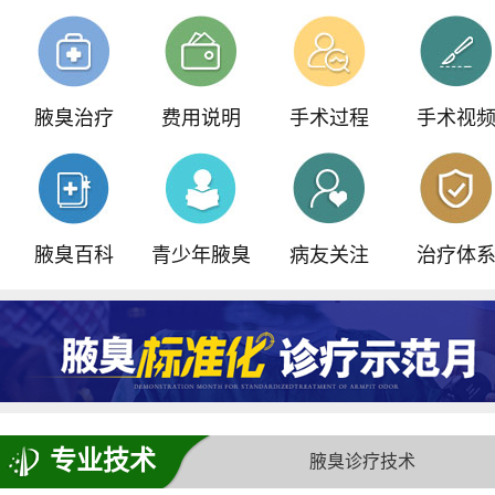
我院重磅引进ST内窥镜汗腺检查仪
青少年门诊，预约可享
500元减免
腋臭治疗
费用说明
手术过程
手术视
全国腋臭手术失败修复基地正式落户我院
腋臭百科
青少年腋臭
病友关注
治疗体
专业技术
腋臭诊疗技术