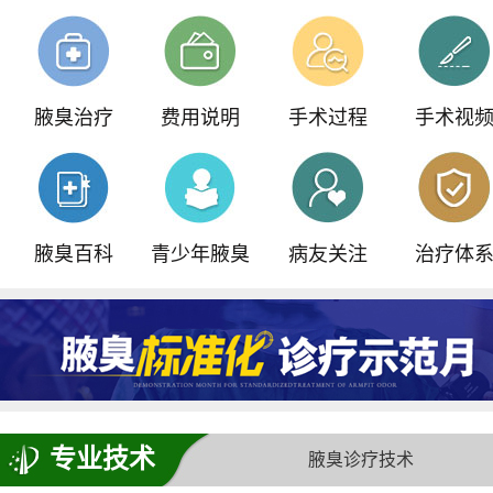
我院重磅引进ST内窥镜汗腺检查仪
青少年门诊，预约可享
500元减免
腋臭治疗
费用说明
手术过程
手术视
全国腋臭手术失败修复基地正式落户我院
腋臭百科
青少年腋臭
病友关注
治疗体
专业技术
腋臭诊疗技术