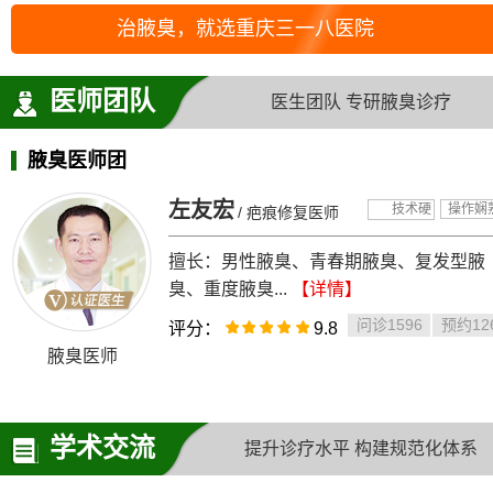
治腋臭，就选重庆三一八医院
医师团队
医生团队 专研腋臭诊疗
腋臭医师团
左友宏
技术硬
操作娴
/ 疤痕修复医师
擅长：男性腋臭、青春期腋臭、复发型腋
臭、重度腋臭...
【详情】
问诊1596
预约12
评分：
9.8
腋臭医师
学术交流
提升诊疗水平 构建规范化体系