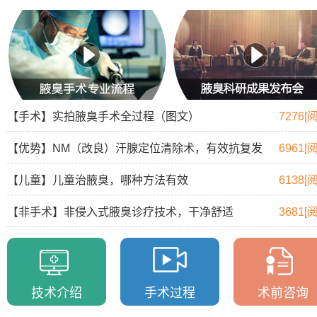
【手术】实拍腋臭手术全过程（图文）
7276[
【优势】NM（改良）汗腺定位清除术，有效抗复发
6961[
【儿童】儿童治腋臭，哪种方法有效
6138[
【非手术】非侵入式腋臭诊疗技术，干净舒适
3681[
技术介绍
手术过程
术前咨询