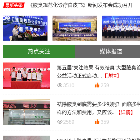
《腋臭规范化诊疗白皮书》新闻发布会成功召开
热点关注
媒体报道
第五届“关注效果 有效祛臭”大型腋臭
公益活动正式启动....
【详情】
3510
259
祛除腋臭到底需要多少钱呢？面临多
样的方法和费用，又应该...
【详情】
2589
359