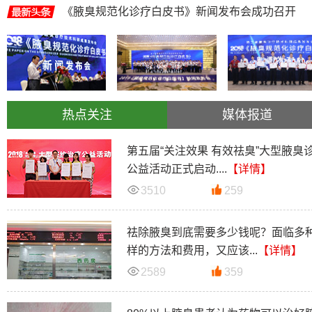
《腋臭规范化诊疗白皮书》新闻发布会成功召开
热点关注
媒体报道
第五届“关注效果 有效祛臭”大型腋臭
公益活动正式启动....
【详情】
3510
259
祛除腋臭到底需要多少钱呢？面临多
样的方法和费用，又应该...
【详情】
2589
359