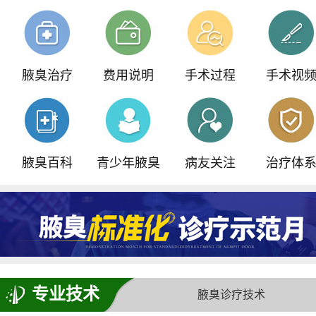
我院重磅引进ST内窥镜汗腺检查仪
青少年门诊，预约可享
500元减免
腋臭治疗
费用说明
手术过程
手术视
全国腋臭手术失败修复基地正式落户我院
腋臭百科
青少年腋臭
病友关注
治疗体
专业技术
腋臭诊疗技术