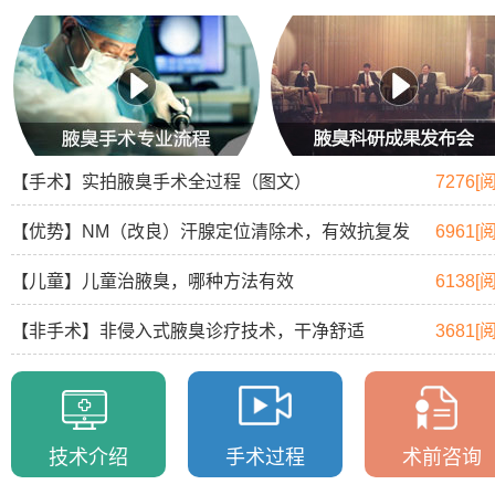
【手术】实拍腋臭手术全过程（图文）
7276[
【优势】NM（改良）汗腺定位清除术，有效抗复发
6961[
【儿童】儿童治腋臭，哪种方法有效
6138[
【非手术】非侵入式腋臭诊疗技术，干净舒适
3681[
技术介绍
手术过程
术前咨询