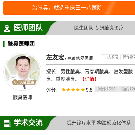
治腋臭，就选重庆三一八医院
医师团队
医生团队 专研腋臭诊疗
腋臭医师团
左友宏
技术硬
操作娴
/ 疤痕修复医师
擅长：男性腋臭、青春期腋臭、复发型腋
臭、重度腋臭...
【详情】
问诊1596
预约12
评分：
9.8
腋臭医师
学术交流
提升诊疗水平 构建规范化体系